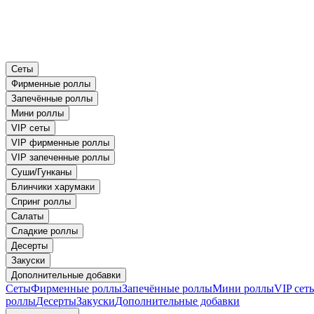
Сеты
Фирменные роллы
Запечённые роллы
Мини роллы
VIP сеты
VIP фирменные роллы
VIP запеченные роллы
Суши/Гунканы
Блинчики харумаки
Спринг роллы
Салаты
Сладкие роллы
Десерты
Закуски
Дополнительные добавки
Сеты
Фирменные роллы
Запечённые роллы
Мини роллы
VIP сет
роллы
Десерты
Закуски
Дополнительные добавки