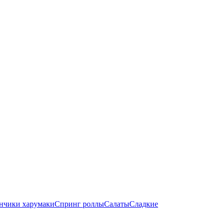
нчики харумаки
Спринг роллы
Салаты
Сладкие