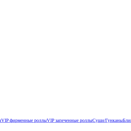
ы
VIP фирменные роллы
VIP запеченные роллы
Суши/Гунканы
Бли