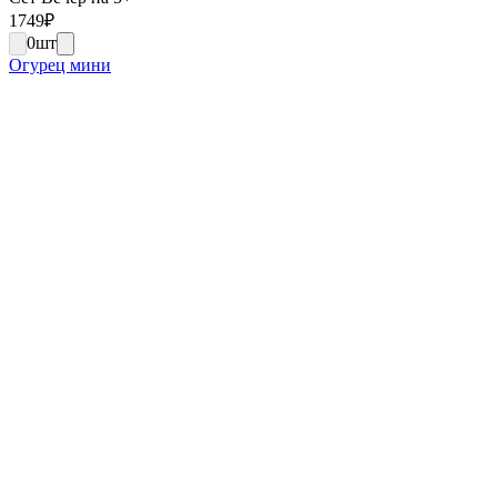
1749
₽
0
шт
Огурец мини