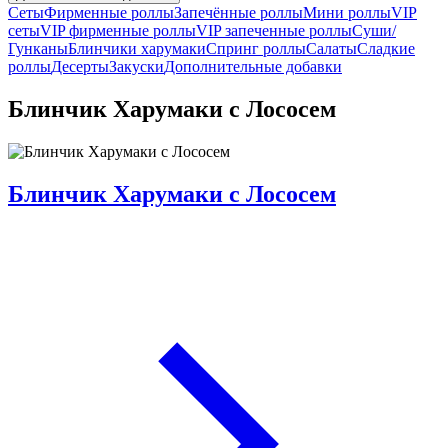
Сеты
Фирменные роллы
Запечённые роллы
Мини роллы
VIP
сеты
VIP фирменные роллы
VIP запеченные роллы
Суши/
Гунканы
Блинчики харумаки
Спринг роллы
Салаты
Сладкие
роллы
Десерты
Закуски
Дополнительные добавки
Блинчик Харумаки с Лососем
Блинчик Харумаки с Лососем