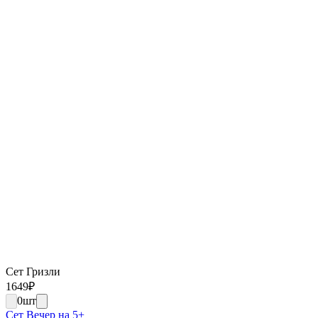
Сет Гризли
1649
₽
0
шт
Сет Вечер на 5+