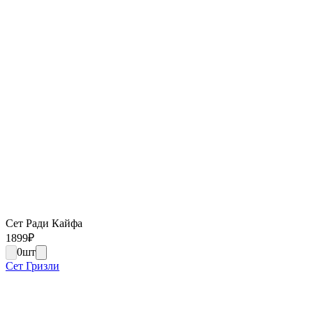
Сет Ради Кайфа
1899
₽
0
шт
Сет Гризли