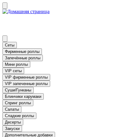
Сеты
Фирменные роллы
Запечённые роллы
Мини роллы
VIP сеты
VIP фирменные роллы
VIP запеченные роллы
Суши/Гунканы
Блинчики харумаки
Спринг роллы
Салаты
Сладкие роллы
Десерты
Закуски
Дополнительные добавки