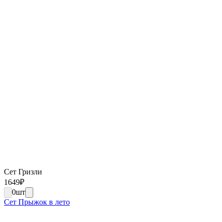
Сет Гризли
1649
₽
0
шт
Сет Прыжок в лето