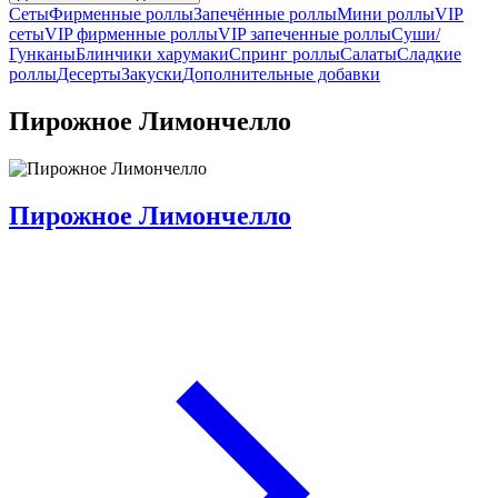
Сеты
Фирменные роллы
Запечённые роллы
Мини роллы
VIP
сеты
VIP фирменные роллы
VIP запеченные роллы
Суши/
Гунканы
Блинчики харумаки
Спринг роллы
Салаты
Сладкие
роллы
Десерты
Закуски
Дополнительные добавки
Пирожное Лимончелло
Пирожное Лимончелло