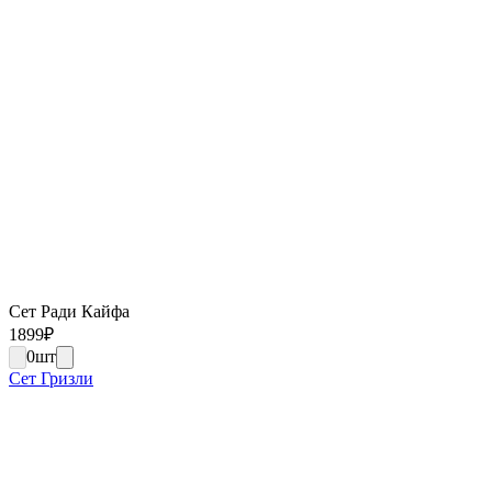
Сет Ради Кайфа
1899
₽
0
шт
Сет Гризли