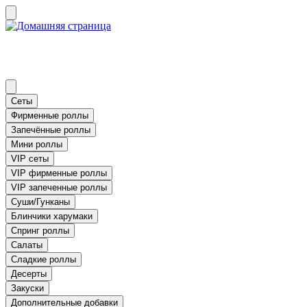
Сеты
Фирменные роллы
Запечённые роллы
Мини роллы
VIP сеты
VIP фирменные роллы
VIP запеченные роллы
Суши/Гунканы
Блинчики харумаки
Спринг роллы
Салаты
Сладкие роллы
Десерты
Закуски
Дополнительные добавки