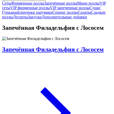
Сеты
Фирменные роллы
Запечённые роллы
Мини роллы
VIP
сеты
VIP фирменные роллы
VIP запеченные роллы
Суши/
Гунканы
Блинчики харумаки
Спринг роллы
Салаты
Сладкие
роллы
Десерты
Закуски
Дополнительные добавки
Запечённая Филадельфия с Лососем
Запечённая Филадельфия с Лососем