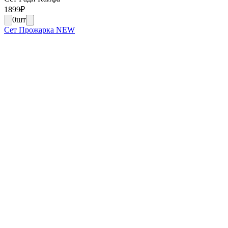
1899
₽
0
шт
Сет Прожарка NEW