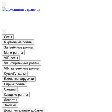
Сеты
Фирменные роллы
Запечённые роллы
Мини роллы
VIP сеты
VIP фирменные роллы
VIP запеченные роллы
Суши/Гунканы
Блинчики харумаки
Спринг роллы
Салаты
Сладкие роллы
Десерты
Закуски
Дополнительные добавки