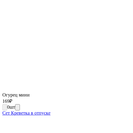
Огурец мини
169
₽
0
шт
Сет Креветка в отпуске