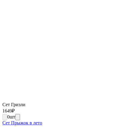
Сет Гризли
1649
₽
0
шт
Сет Прыжок в лето