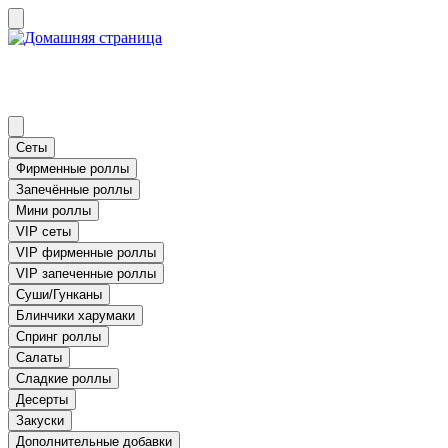
Сеты
Фирменные роллы
Запечённые роллы
Мини роллы
VIP сеты
VIP фирменные роллы
VIP запеченные роллы
Суши/Гунканы
Блинчики харумаки
Спринг роллы
Салаты
Сладкие роллы
Десерты
Закуски
Дополнительные добавки