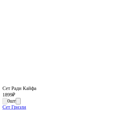
Сет Ради Кайфа
1899
₽
0
шт
Сет Гризли