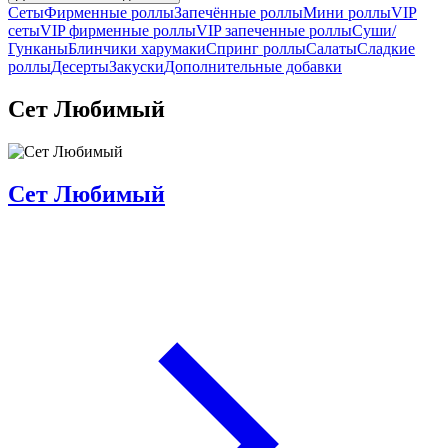
Сеты
Фирменные роллы
Запечённые роллы
Мини роллы
VIP
сеты
VIP фирменные роллы
VIP запеченные роллы
Суши/
Гунканы
Блинчики харумаки
Спринг роллы
Салаты
Сладкие
роллы
Десерты
Закуски
Дополнительные добавки
Сет Любимый
Сет Любимый