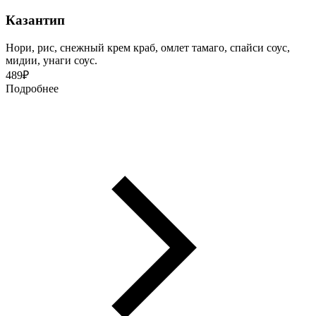
Казантип
Нори, рис, снежный крем краб, омлет тамаго, спайси соус,
мидии, унаги соус.
489
₽
Подробнее