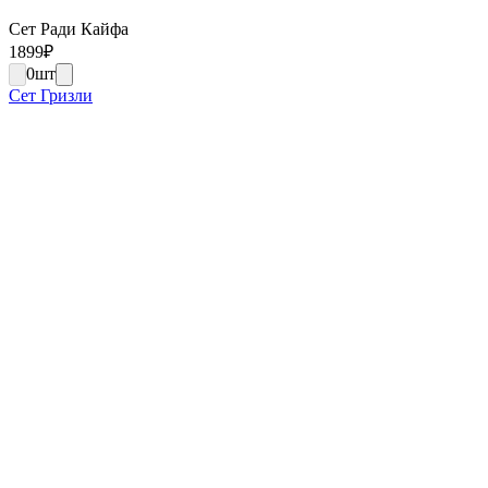
Сет Ради Кайфа
1899
₽
0
шт
Сет Гризли