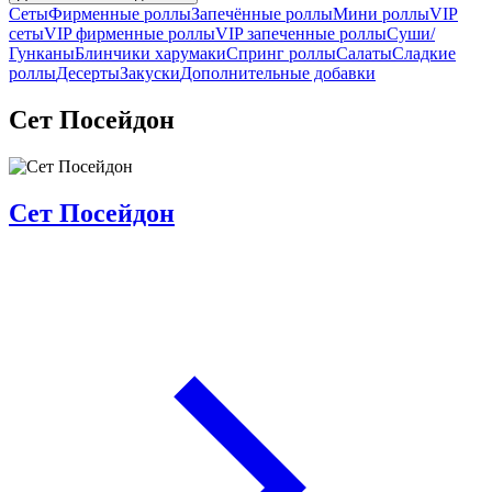
Сеты
Фирменные роллы
Запечённые роллы
Мини роллы
VIP
сеты
VIP фирменные роллы
VIP запеченные роллы
Суши/
Гунканы
Блинчики харумаки
Спринг роллы
Салаты
Сладкие
роллы
Десерты
Закуски
Дополнительные добавки
Сет Посейдон
Сет Посейдон