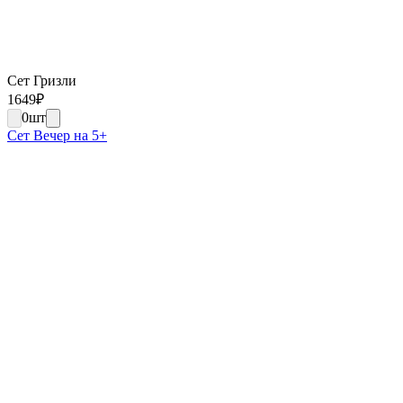
Сет Гризли
1649
₽
0
шт
Сет Вечер на 5+