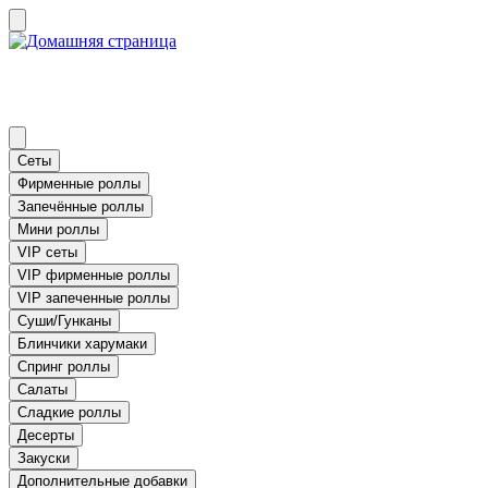
Сеты
Фирменные роллы
Запечённые роллы
Мини роллы
VIP сеты
VIP фирменные роллы
VIP запеченные роллы
Суши/Гунканы
Блинчики харумаки
Спринг роллы
Салаты
Сладкие роллы
Десерты
Закуски
Дополнительные добавки