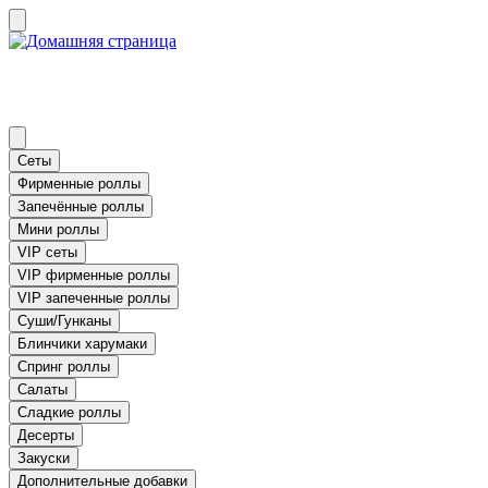
Сеты
Фирменные роллы
Запечённые роллы
Мини роллы
VIP сеты
VIP фирменные роллы
VIP запеченные роллы
Суши/Гунканы
Блинчики харумаки
Спринг роллы
Салаты
Сладкие роллы
Десерты
Закуски
Дополнительные добавки