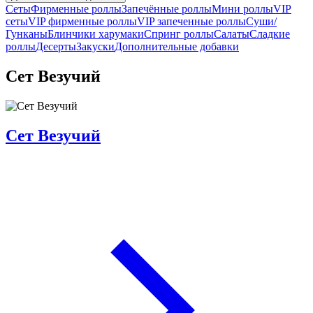
Сеты
Фирменные роллы
Запечённые роллы
Мини роллы
VIP
сеты
VIP фирменные роллы
VIP запеченные роллы
Суши/
Гунканы
Блинчики харумаки
Спринг роллы
Салаты
Сладкие
роллы
Десерты
Закуски
Дополнительные добавки
Сет Везучий
Сет Везучий