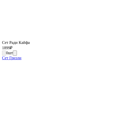
Сет Ради Кайфа
1899
₽
0
шт
Сет Гризли