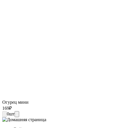
Огурец мини
169
₽
0
шт