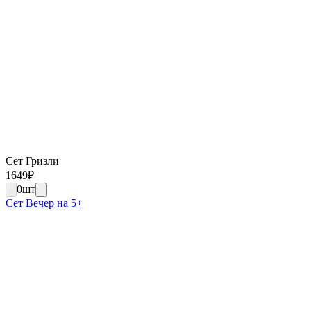
Сет Гризли
1649
₽
0
шт
Сет Вечер на 5+